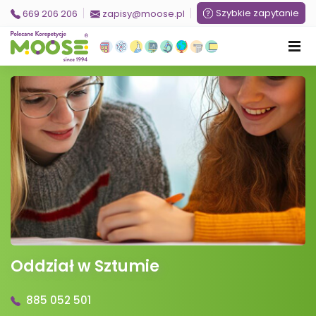
Szybkie zapytanie
669 206 206
zapisy@moose.pl
Oddział w Sztumie
885 052 501