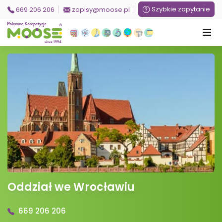
Szybkie zapytanie
669 206 206
zapisy@moose.pl
Oddział we Wrocławiu
669 206 206