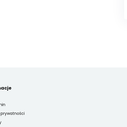
macje
min
a prywatności
y