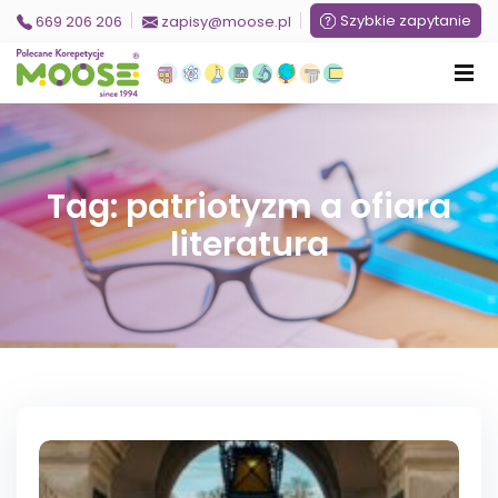
Szybkie zapytanie
669 206 206
zapisy@moose.pl
Tag: patriotyzm a ofiara
literatura