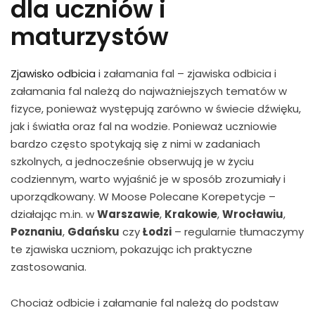
dla uczniów i
maturzystów
Zjawisko odbicia
i załamania fal – zjawiska odbicia i
załamania fal należą do najważniejszych tematów w
fizyce, ponieważ występują zarówno w świecie dźwięku,
jak i światła oraz fal na wodzie. Ponieważ uczniowie
bardzo często spotykają się z nimi w zadaniach
szkolnych, a jednocześnie obserwują je w życiu
codziennym, warto wyjaśnić je w sposób zrozumiały i
uporządkowany. W Moose Polecane Korepetycje –
działając m.in. w
Warszawie
,
Krakowie
,
Wrocławiu
,
Poznaniu
,
Gdańsku
czy
Łodzi
– regularnie tłumaczymy
te zjawiska uczniom, pokazując ich praktyczne
zastosowania.
Chociaż odbicie i załamanie fal należą do podstaw