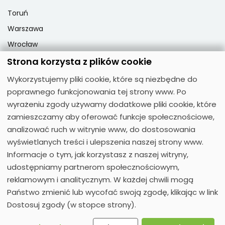
Toruń
Warszawa
Wrocław
Strona korzysta z plików cookie
Wykorzystujemy pliki cookie, które są niezbędne do
Popularne przedmioty
poprawnego funkcjonowania tej strony www. Po
Matematyka
wyrażeniu zgody używamy dodatkowe pliki cookie, które
zamieszczamy aby oferować funkcje społecznościowe,
Fizyka
analizować ruch w witrynie www, do dostosowania
Chemia
wyświetlanych treści i ulepszenia naszej strony www.
Język polski
Informacje o tym, jak korzystasz z naszej witryny,
Biologia
udostępniamy partnerom społecznościowym,
reklamowym i analitycznym. W każdej chwili mogą
Państwo zmienić lub wycofać swoją zgodę, klikając w link
Dostosuj zgody (w stopce strony).
© 2026
Moose Polecane Korepetycje