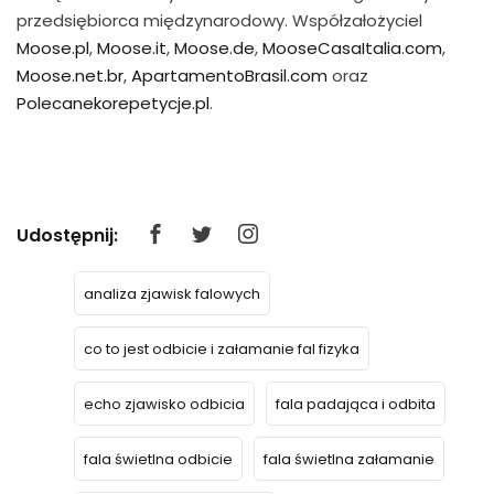
przedsiębiorca międzynarodowy. Współzałożyciel
Moose.pl
,
Moose.it
,
Moose.de
,
MooseCasaItalia.com
,
Moose.net.br
,
ApartamentoBrasil.com
oraz
Polecanekorepetycje.pl
.
Udostępnij:
analiza zjawisk falowych
co to jest odbicie i załamanie fal fizyka
echo zjawisko odbicia
fala padająca i odbita
fala świetlna odbicie
fala świetlna załamanie