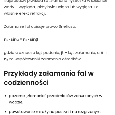
Najprostszy przykład to „złamana” łyżeczka w szklance
wody – wygląda, jakby była ucięta lub wygięta. To
właśnie efekt refrakcji.
Załamanie fal opisuje prawo Snelliusa:
n₁ · sinα = n₂ · sinβ
gdzie
α
oznacza kąt padania,
β
– kąt załamania, a
n₁
i
n₂
to współczynniki załamania ośrodków.
Przykłady załamania fal w
codzienności
pozorne „złamanie” przedmiotów zanurzonych w
wodzie,
powstawanie miraży na pustyni i na rozgrzanym