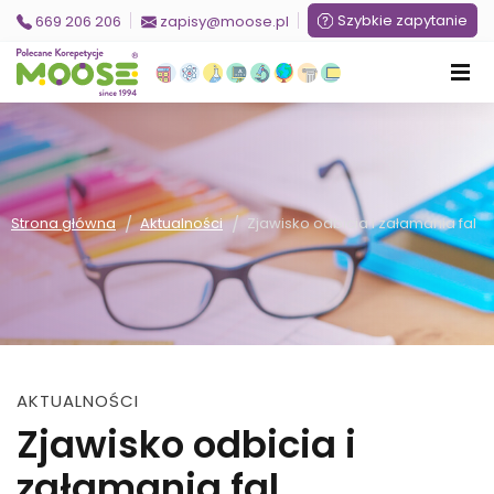
Szybkie zapytanie
669 206 206
zapisy@moose.pl
/
/
Strona główna
Aktualności
Zjawisko odbicia i załamania fal
AKTUALNOŚCI
Zjawisko odbicia i
załamania fal