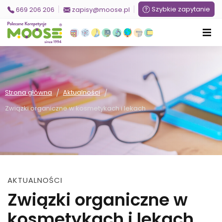
Szybkie zapytanie
669 206 206
zapisy@moose.pl
/
/
Strona główna
Aktualności
Związki organiczne w kosmetykach i lekach
AKTUALNOŚCI
Związki organiczne w
kosmetykach i lekach