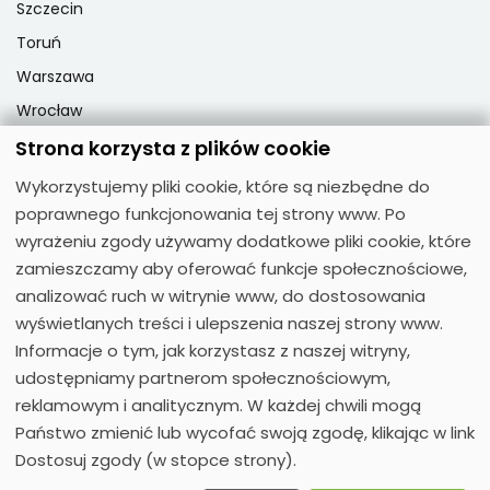
Szczecin
Toruń
Warszawa
Wrocław
Strona korzysta z plików cookie
Wykorzystujemy pliki cookie, które są niezbędne do
Popularne przedmioty
poprawnego funkcjonowania tej strony www. Po
Matematyka
wyrażeniu zgody używamy dodatkowe pliki cookie, które
zamieszczamy aby oferować funkcje społecznościowe,
Fizyka
analizować ruch w witrynie www, do dostosowania
Chemia
wyświetlanych treści i ulepszenia naszej strony www.
Język polski
Informacje o tym, jak korzystasz z naszej witryny,
Biologia
udostępniamy partnerom społecznościowym,
reklamowym i analitycznym. W każdej chwili mogą
Państwo zmienić lub wycofać swoją zgodę, klikając w link
Dostosuj zgody (w stopce strony).
© 2026
Moose Polecane Korepetycje