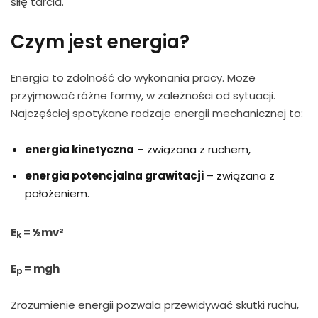
siłę tarcia.
Czym jest energia?
Energia to zdolność do wykonania pracy. Może
przyjmować różne formy, w zależności od sytuacji.
Najczęściej spotykane rodzaje energii mechanicznej to:
energia kinetyczna
– związana z ruchem,
energia potencjalna grawitacji
– związana z
położeniem.
E
= ½mv²
k
E
= mgh
p
Zrozumienie energii pozwala przewidywać skutki ruchu,