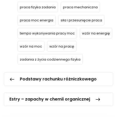
praca fizyka zadania
praca mechaniczna
praca moc energia
siła i przesunięcie praca
tempo wykonywania pracy moc
wzór na energię
wzór na moc
wzór na pracę
zadania z życia codziennego fizyka
Podstawy rachunku różniczkowego
Estry – zapachy w chemii organicznej