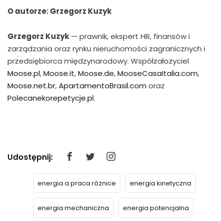
O autorze: Grzegorz Kuzyk
Grzegorz Kuzyk
— prawnik, ekspert HR, finansów i
zarządzania oraz rynku nieruchomości zagranicznych i
przedsiębiorca międzynarodowy. Współzałożyciel
Moose.pl
,
Moose.it
,
Moose.de
,
MooseCasaItalia.com
,
Moose.net.br
,
ApartamentoBrasil.com
oraz
Polecanekorepetycje.pl
.
Udostępnij:
energia a praca różnice
energia kinetyczna
energia mechaniczna
energia potencjalna