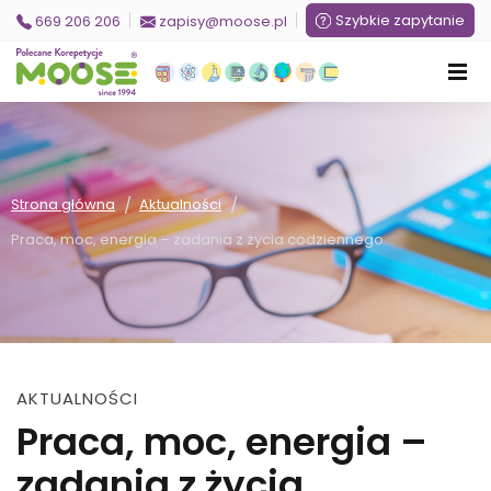
Szybkie zapytanie
669 206 206
zapisy@moose.pl
/
/
Strona główna
Aktualności
Praca, moc, energia – zadania z życia codziennego
AKTUALNOŚCI
Praca, moc, energia –
zadania z życia