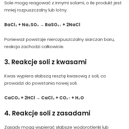
Sole mogą reagować z innymi solami, o ile produkt jest
mniej rozpuszczalny lub lotny.
BaCl₂ + Na₂SO₄ → BaSO₄↓ + 2NaCl
Ponieważ powstaje nierozpuszczalny siarczan baru,
reakcja zachodzi całkowicie.
3. Reakcje soli z kwasami
Kwas wypiera słabszą resztę kwasową z soli, co
prowadzi do powstania nowej soli.
CaCO₃ + 2HCl → CaCl₂ + CO₂↑ + H₂O
4. Reakcje soli z zasadami
Zasady mogą wypierać słabsze wodorotlenki lub