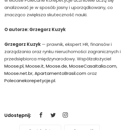
w Moose Polecane Korepetycje uczniowie uczą się
analizować je w sposób jasny i uporządkowany, co
znacząco zwiększa skuteczność nauki.
O autorze: Grzegorz Kuzyk
Grzegorz Kuzyk
— prawnik, ekspert HR, finansów i
zarządzania oraz rynku nieruchomości zagranicznych i
przedsiębiorca międzynarodowy. Współzałożyciel
Moose.pl
,
Moose.it
,
Moose.de
,
MooseCasaItalia.com
,
Moose.net.br
,
ApartamentoBrasil.com
oraz
Polecanekorepetycje.pl
.
Udostępnij: