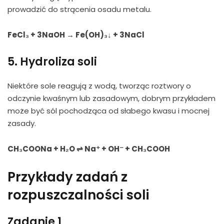
prowadzić do strącenia osadu metalu.
FeCl₃ + 3NaOH → Fe(OH)₃↓ + 3NaCl
5. Hydroliza soli
Niektóre sole reagują z wodą, tworząc roztwory o
odczynie kwaśnym lub zasadowym, dobrym przykładem
może być sól pochodząca od słabego kwasu i mocnej
zasady.
CH₃COONa + H₂O ⇌ Na⁺ + OH⁻ + CH₃COOH
Przykłady zadań z
rozpuszczalności soli
Zadanie 1