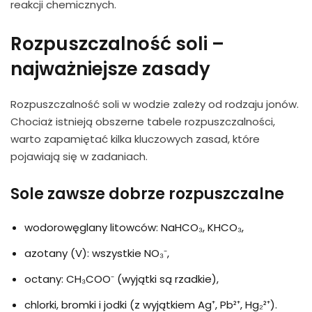
reakcji chemicznych.
Rozpuszczalność
soli –
najważniejsze zasady
Rozpuszczalność soli w wodzie zależy od rodzaju jonów.
Chociaż istnieją obszerne tabele rozpuszczalności,
warto zapamiętać kilka kluczowych zasad, które
pojawiają się w zadaniach.
Sole zawsze dobrze rozpuszczalne
wodorowęglany litowców: NaHCO₃, KHCO₃,
azotany (V): wszystkie NO₃⁻,
octany: CH₃COO⁻ (wyjątki są rzadkie),
chlorki, bromki i jodki (z wyjątkiem Ag⁺, Pb²⁺, Hg₂²⁺).