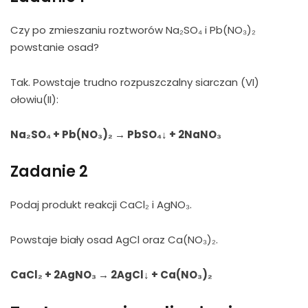
Czy po zmieszaniu roztworów Na₂SO₄ i Pb(NO₃)₂
powstanie osad?
Tak. Powstaje trudno rozpuszczalny siarczan (VI)
ołowiu(II):
Na₂SO₄ + Pb(NO₃)₂ → PbSO₄↓ + 2NaNO₃
Zadanie 2
Podaj produkt reakcji CaCl₂ i AgNO₃.
Powstaje biały osad AgCl oraz Ca(NO₃)₂.
CaCl₂ + 2AgNO₃ → 2AgCl↓ + Ca(NO₃)₂