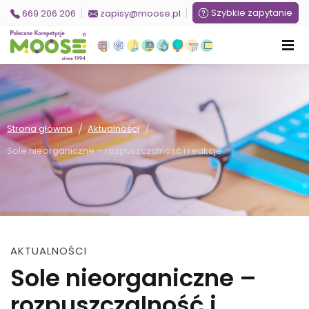
Szybkie zapytanie
669 206 206
zapisy@moose.pl
/
/
Strona główna
Aktualności
Sole nieorganiczne – rozpuszczalność i reakcje
AKTUALNOŚCI
Sole nieorganiczne –
rozpuszczalność i