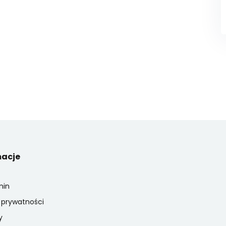
macje
min
a prywatności
y