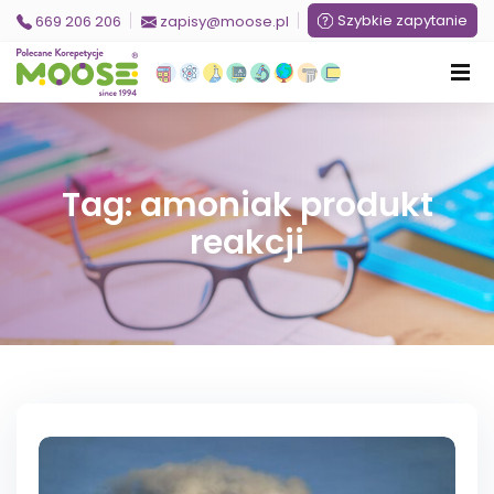
Szybkie zapytanie
669 206 206
zapisy@moose.pl
Tag: amoniak produkt
reakcji