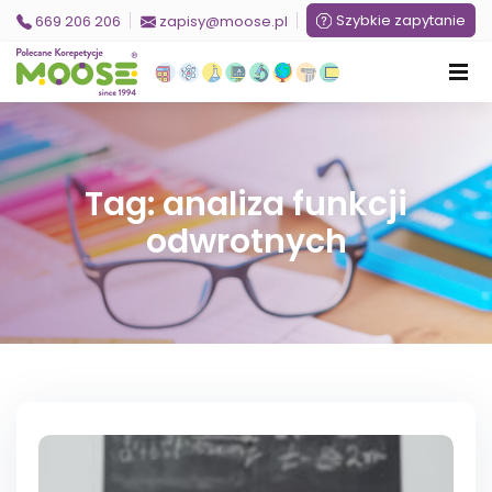
Szybkie zapytanie
669 206 206
zapisy@moose.pl
Tag: analiza funkcji
odwrotnych