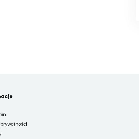
macje
min
a prywatności
y