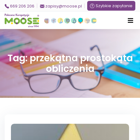
Szybkie zapytanie
669 206 206
zapisy@moose.pl
Tag: przekątna prostokąta
obliczenia