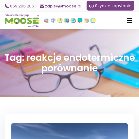
Szybkie zapytanie
669 206 206
zapisy@moose.pl
Tag: reakcje endotermiczne
porównanie