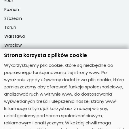
Łódź
Poznań
Szczecin
Toruń
Warszawa
Wrocław
Strona korzysta z plików cookie
Wykorzystujemy pliki cookie, które są niezbędne do
Popularne przedmioty
poprawnego funkcjonowania tej strony www. Po
Matematyka
wyrażeniu zgody używamy dodatkowe pliki cookie, które
zamieszczamy aby oferować funkcje społecznościowe,
Fizyka
analizować ruch w witrynie www, do dostosowania
Chemia
wyświetlanych treści i ulepszenia naszej strony www.
Język polski
Informacje o tym, jak korzystasz z naszej witryny,
Biologia
udostępniamy partnerom społecznościowym,
reklamowym i analitycznym. W każdej chwili mogą