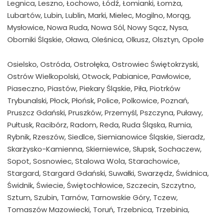
Legnica, Leszno, Łochowo, Łódź, Łomianki, Łomża,
Lubartów, Lubin, Lublin, Marki, Mielec, Mogilno, Morąg,
Mysłowice, Nowa Ruda, Nowa Sól, Nowy Sącz, Nysa,
Oborniki Śląskie, Oława, Oleśnica, Olkusz, Olsztyn, Opole
Osielsko, Ostróda, Ostrołęka, Ostrowiec Świętokrzyski,
Ostrów Wielkopolski, Otwock, Pabianice, Pawłowice,
Piaseczno, Piastów, Piekary Śląskie, Piła, Piotrków
Trybunalski, Płock, Płońsk, Police, Polkowice, Poznań,
Pruszcz Gdański, Pruszków, Przemyśl, Pszczyna, Puławy,
Pułtusk, Racibórz, Radom, Reda, Ruda Śląska, Rumia,
Rybnik, Rzeszów, Siedlce, Siemianowice Śląskie, Sieradz,
Skarżysko-Kamienna, Skierniewice, Słupsk, Sochaczew,
Sopot, Sosnowiec, Stalowa Wola, Starachowice,
Stargard, Stargard Gdański, Suwałki, Swarzędz, Świdnica,
Świdnik, Świecie, Świętochłowice, Szczecin, Szczytno,
Sztum, Szubin, Tarnów, Tarnowskie Góry, Tczew,
Tomaszów Mazowiecki, Toruń, Trzebnica, Trzebinia,