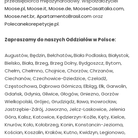
przedsiębiorca międzynarodowy. Współzałożyciel
Moose.pl
,
Moose.it
,
Moose.de
,
MooseCasaItalia.com
,
Moose.net.br
,
ApartamentoBrasil.com
oraz
Polecanekorepetycje.pl
.
Zapraszamy do naszych Oddziałów w Polsce:
Augustów, Będzin, Bełchatów
,
Biała Podlaska, Białystok,
Bielsko, Biała, Brzeg, Brzeg Dolny, Bydgoszcz, Bytom,
Chełm, Chełmno, Chojnice, Chorzów, Chrzanów,
Ciechanów, Czechowice-Dziedzice, Czeladź,
Częstochowa, Dąbrowa Górnicza, Elbląg, Ełk, Garwolin,
Gdańsk, Gdynia, Gliwice, Głogów, Gniezno, Gorzów
Wielkopolski, Grójec, Grudziądz, Iława, Inowrocław,
Jastrzębie-Zdrój, Jaworzno, Jelcz-Laskowice, Jelenia
Góra, Kalisz, Katowice, Kędzierzyn-Koźle, Kęty, Kielce,
Knurów, Koło, Kołobrzeg, Konin, Konstancin-Jeziorna,
Kościan, Koszalin, Kraków, Kutno, Kwidzyn, Legionowo,