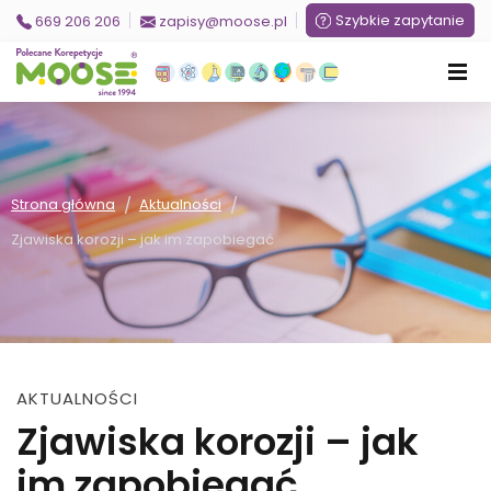
Szybkie zapytanie
669 206 206
zapisy@moose.pl
/
/
Strona główna
Aktualności
Zjawiska korozji – jak im zapobiegać
AKTUALNOŚCI
Zjawiska korozji – jak
im zapobiegać