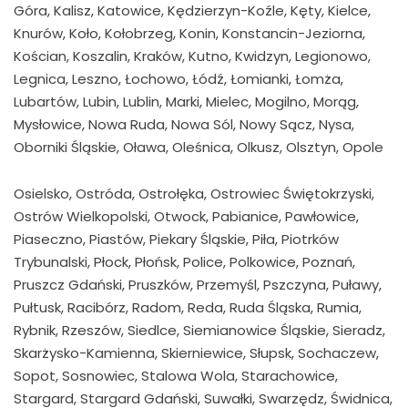
Góra, Kalisz, Katowice, Kędzierzyn-Koźle, Kęty, Kielce,
Knurów, Koło, Kołobrzeg, Konin, Konstancin-Jeziorna,
Kościan, Koszalin, Kraków, Kutno, Kwidzyn, Legionowo,
Legnica, Leszno, Łochowo, Łódź, Łomianki, Łomża,
Lubartów, Lubin, Lublin, Marki, Mielec, Mogilno, Morąg,
Mysłowice, Nowa Ruda, Nowa Sól, Nowy Sącz, Nysa,
Oborniki Śląskie, Oława, Oleśnica, Olkusz, Olsztyn, Opole
Osielsko, Ostróda, Ostrołęka, Ostrowiec Świętokrzyski,
Ostrów Wielkopolski, Otwock, Pabianice, Pawłowice,
Piaseczno, Piastów, Piekary Śląskie, Piła, Piotrków
Trybunalski, Płock, Płońsk, Police, Polkowice, Poznań,
Pruszcz Gdański, Pruszków, Przemyśl, Pszczyna, Puławy,
Pułtusk, Racibórz, Radom, Reda, Ruda Śląska, Rumia,
Rybnik, Rzeszów, Siedlce, Siemianowice Śląskie, Sieradz,
Skarżysko-Kamienna, Skierniewice, Słupsk, Sochaczew,
Sopot, Sosnowiec, Stalowa Wola, Starachowice,
Stargard, Stargard Gdański, Suwałki, Swarzędz, Świdnica,