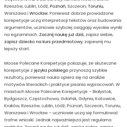
Rzeszów, Lublin, Łódź,
Poznań
, Szczecin,
Toruniu
,
Warszawa i
Wrocław
. Ponieważ dobrze prowadzone
korepetycje uczą interpretacji tekstów oraz budowania
argumentów, uczniowie szybciej osiągają wysokie wyniki
na egzaminach.
Zacznij naukę już dziś
, zapisz siebie,
zapisz dziecko na kurs przedmiotowy
, zapewnij mu
lepszy start.
Moose Polecane Korepetycje pokazuje, że skuteczne
korepetycje z
języka polskiego
przynoszą szybkie
rezultaty, ponieważ nauka opiera się na analizie
motywów literackich i praktyce pisania wypracowań. W
miastach Moose Polecane Korepetycje – Białystok,
Bydgoszcz, Częstochowa, Gdańsk, Gdynia, Katowice,
Kraków, Rzeszów, Lublin, Łódź, Poznań, Szczecin, Toruniu,
Warszawa i Wrocław – uczniowie uczą się formułować
trafne wnioski. Jednak najważniejsza jest regularna
praktyka. Zacznij naukę już dziś, zapisz siebie, zapisz