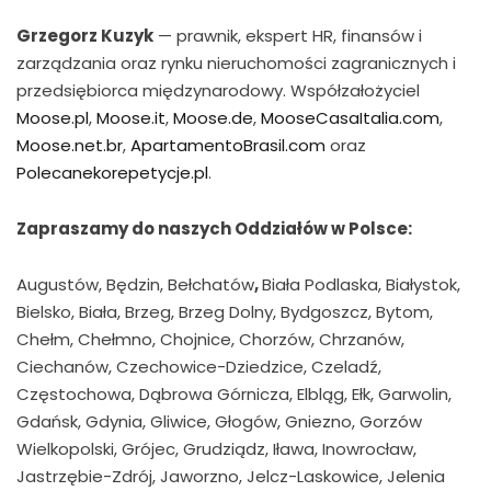
Grzegorz Kuzyk
— prawnik, ekspert HR, finansów i
zarządzania oraz rynku nieruchomości zagranicznych i
przedsiębiorca międzynarodowy. Współzałożyciel
Moose.pl
,
Moose.it
,
Moose.de
,
MooseCasaItalia.com
,
Moose.net.br
,
ApartamentoBrasil.com
oraz
Polecanekorepetycje.pl
.
Zapraszamy do naszych Oddziałów w Polsce:
Augustów, Będzin, Bełchatów
,
Biała Podlaska, Białystok,
Bielsko, Biała, Brzeg, Brzeg Dolny, Bydgoszcz, Bytom,
Chełm, Chełmno, Chojnice, Chorzów, Chrzanów,
Ciechanów, Czechowice-Dziedzice, Czeladź,
Częstochowa, Dąbrowa Górnicza, Elbląg, Ełk, Garwolin,
Gdańsk, Gdynia, Gliwice, Głogów, Gniezno, Gorzów
Wielkopolski, Grójec, Grudziądz, Iława, Inowrocław,
Jastrzębie-Zdrój, Jaworzno, Jelcz-Laskowice, Jelenia