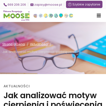
Szybkie zapytanie
669 206 206
zapisy@moose.pl
/
/
Strona główna
Aktualności
Jak analizować motyw cierpienia i poświęcenia
AKTUALNOŚCI
Jak analizować motyw
cierpienia i poświęcenia